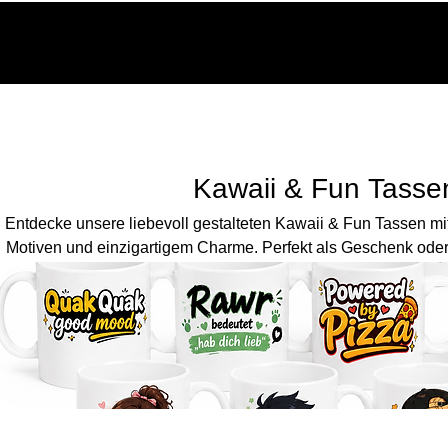
HOME
MOBILFUNK
FOTO & DRUCK
PAKETSE
Kawaii & Fun Tasse
Entdecke unsere liebevoll gestalteten Kawaii & Fun Tassen mi
Motiven und einzigartigem Charme. Perfekt als Geschenk oder fü
etwas Farbe und Freude vershöndern mö