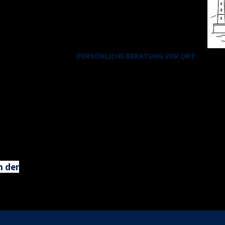
info@foto-schoener.de
PERSÖNLICHE BERATUNG VOR ORT
Wir sind gerne für Sie da!
n der