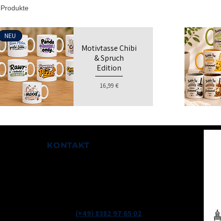
 Produkte
NEU
Motivtasse Chibi
& Spruch
Edition
Preis
16,99 €
KONTAKT
Friedrichshafener Str. 1
88131 Lindau Bodensee
(+49) 8382 97 65 02