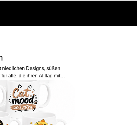
RVICE
ÜBER UNS
MORE
n
t niedlichen Designs, süßen
r alle, die ihren Allltag mit
chten.