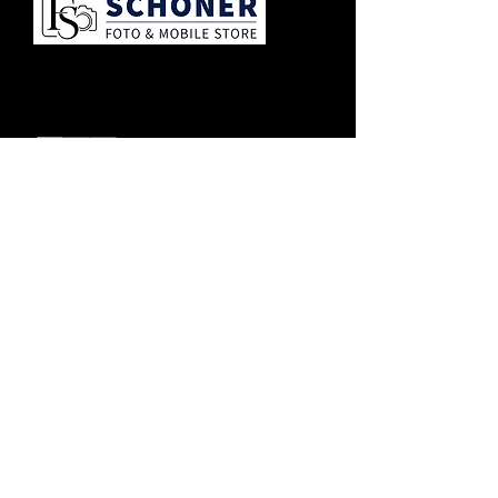
Ihr Ansprechpartner für Mobilfunk,
Foto-Service und digitale Lösungen
in Lindau am Bodensee.
KONTAKT
Friedrichshafener Str. 1
88131 Lindau Bodensee
(+49) 8382 97 65 02
info@foto-schoener.de
PERSÖNLICHE