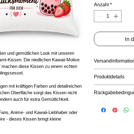
Anzahl
*
In 
ßen und gemütlichen Look mit unseren 
Samt-Kissen. Die niedlichen Kawaii-Motive 
Versandinformatio
f machen diese Kissen zu einem echten 
Sicherer un
lingssessel. 
Produktdetails
Bearbeitung
en mit kräftigen Farben und detailreichen 
Versand in
Hochwertig
hen Oberfläche sorgt das Kissen nicht 
Rückgabebedingu
Abholung i
Samtstoff
ondern auch für extra Gemütlichkeit. 
Größe ca. 
Sie können den Art
Angenehm w
nach Erhalt im Ori
Fans, Anime- und Kawaii-Liebhaber oder 
Brillante S
Vorraussetzung für
e - dieses Kissen bringt kleine 
Farben
Artikel unbenutzt, 
Verdeckter
Bei beschädigter o