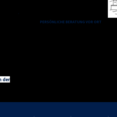
info@foto-schoener.de
PERSÖNLICHE BERATUNG VOR ORT
Wir sind gerne für Sie da!
n der