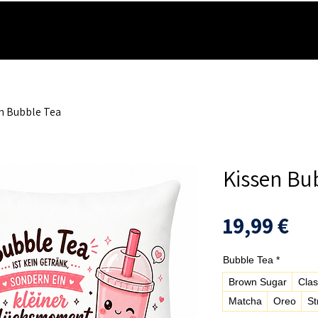
HOME
MOBILFUNK
FOTO & DRUCK
PAKETSE
n Bubble Tea
Kissen Bu
Pre
19,99 €
Bubble Tea
*
Brown Sugar
Clas
Matcha
Oreo
St