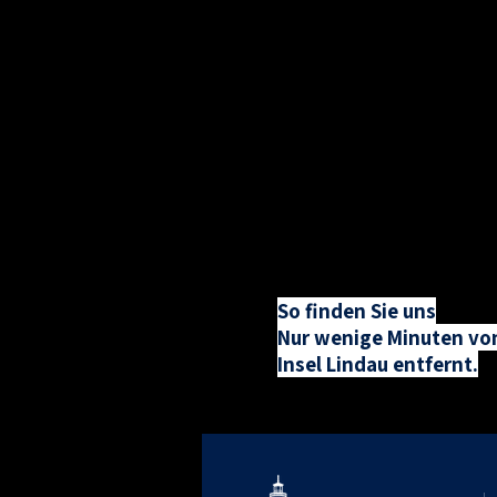
So finden Sie uns
Nur wenige Minuten vo
Insel Lindau entfernt.