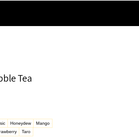
RVICE
ÜBER UNS
MORE
bble Tea
is
sic
Honeydew
Mango
rawberry
Taro